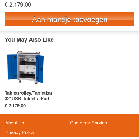
€ 2.179,00
Aan mandje toevoegen
You May Also Like
Tablettrolley/Tabletkar
32*USB Tablet / iPad
(lichtgrijs / gentiaanblauw)
€ 2.179,00
About Us
Customer Service
Privacy Policy