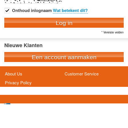
Onthoud inlognaam
Wat betekent dit?
Log in
* Vereiste velden
Nieuwe Klanten
Een account aanmaken
About Us
Customer Service
Privacy Policy