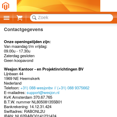
Cart
Contactgegevens
Onze openingstijden zijn:
Van maandag t/m vrijdag:
09.00u - 17.30u
Zaterdag gesloten
Geen koopavond
Wesjon Kantoor - en Projektinrichtingen BV
Lijnbaan 44
1969 NE Heemskerk
Nederland
Telefoon:
+31) 088-wesjonbv // (+31) 088 9375662
E-mailadres:
support@wesjon.nl
KvK Amsterdam 370.67.765
B.T.W. nummer NL805081355B01
Bankrekening: 14.12.31.424
Swiftadres: RABONL2U
IBAN: NL62RABO0141231424